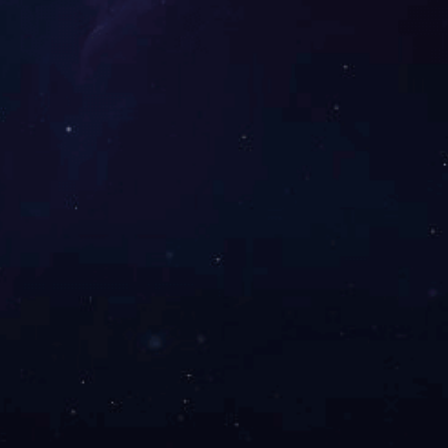
品
冷库工程
新闻动态
案例展示
8229023@qq.com
w.palasangpinoy.com