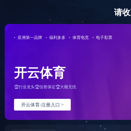
华体会手机网页版
关于我们
联系我们