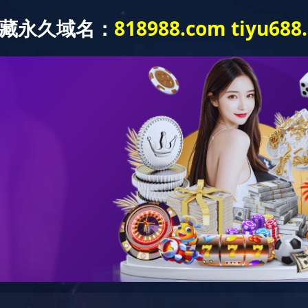
制冷产品
冷库工程
新闻动态